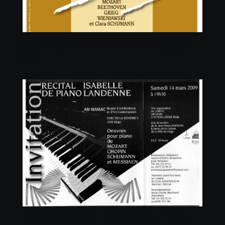
Affiche, récital au MAMAC-page-
001
Récital Musée La Boverie, Liège-