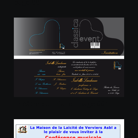
page-001
Théâtre du Trianon-page-001